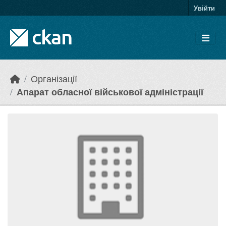
Skip to main content
Увійти
Організації
Апарат обласної військової адміністрації